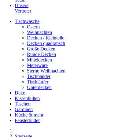
Unsere
Vertreter
Tischwäsche
Ostern
Weihnachten
Decken / Kleinteile
Decken quadratisch
Große Decken
Runde Decken
Mitteldecken
Meterware
Sterne Weihnachten
Tischbänder
Tischläufer
Unterdecken
Deko
Kissenhüllen
Taschen
Gardinen
Küche & mehr
Fensterbilder
Startseite