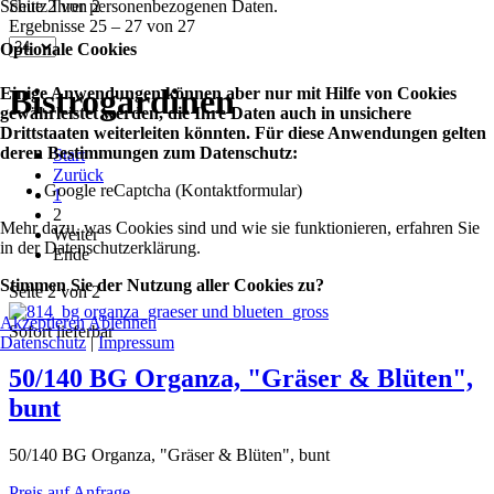
Schutz Ihrer personenbezogenen Daten.
Seite 2 von 2
Ergebnisse 25 – 27 von 27
Optionale Cookies
Bistrogardinen
Einige Anwendungen können aber nur mit Hilfe von Cookies
gewährleistet werden, die Ihre Daten auch in unsichere
Drittstaaten weiterleiten könnten. Für diese Anwendungen gelten
deren Bestimmungen zum Datenschutz:
Start
Zurück
Google reCaptcha (Kontaktformular)
1
2
Mehr dazu, was Cookies sind und wie sie funktionieren, erfahren Sie
Weiter
in der Datenschutzerklärung.
Ende
Stimmen Sie der Nutzung aller Cookies zu?
Seite 2 von 2
Akzeptieren
Ablehnen
Sofort lieferbar
Datenschutz
|
Impressum
50/140 BG Organza, "Gräser & Blüten",
bunt
50/140 BG Organza, "Gräser & Blüten", bunt
Preis auf Anfrage