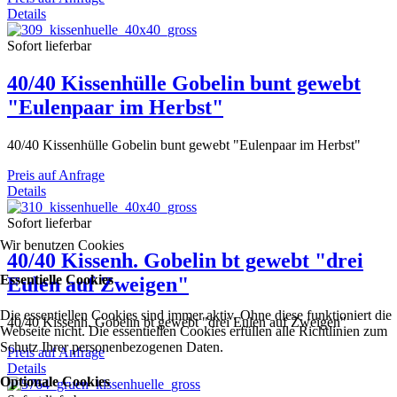
Details
Sofort lieferbar
40/40 Kissenhülle Gobelin bunt gewebt
"Eulenpaar im Herbst"
40/40 Kissenhülle Gobelin bunt gewebt "Eulenpaar im Herbst"
Preis auf Anfrage
Details
Sofort lieferbar
Wir benutzen Cookies
40/40 Kissenh. Gobelin bt gewebt "drei
Essentielle Cookies
Eulen auf Zweigen"
Die essentiellen Cookies sind immer aktiv. Ohne diese funktioniert die
40/40 Kissenh. Gobelin bt gewebt "drei Eulen auf Zweigen"
Webseite nicht. Die essentiellen Cookies erfüllen alle Richtlinien zum
Schutz Ihrer personenbezogenen Daten.
Preis auf Anfrage
Details
Optionale Cookies