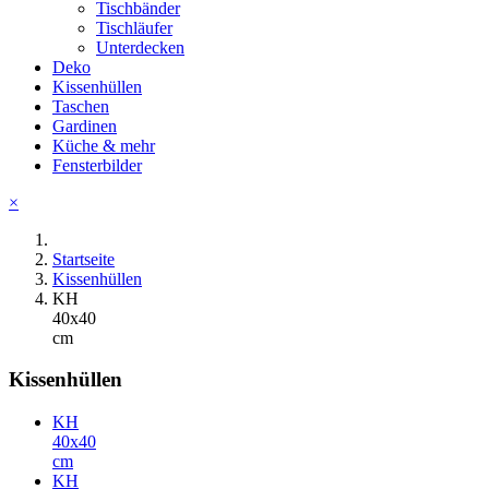
Tischbänder
Tischläufer
Unterdecken
Deko
Kissenhüllen
Taschen
Gardinen
Küche & mehr
Fensterbilder
×
Startseite
Kissenhüllen
KH
40x40
cm
Kissenhüllen
KH
40x40
cm
KH