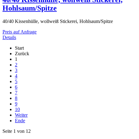
Hohlsaum/Spitze
40/40 Kissenhülle, wollweiß Stickerei, Hohlsaum/Spitze
Preis auf Anfrage
Details
Start
Zurück
1
2
3
4
5
6
7
8
9
10
Weiter
Ende
Seite 1 von 12