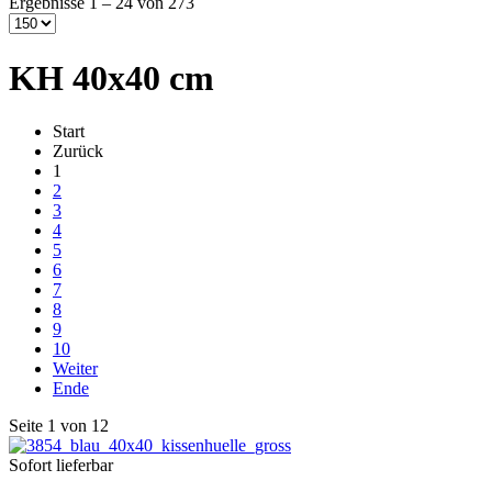
Ergebnisse 1 – 24 von 273
KH 40x40 cm
Start
Zurück
1
2
3
4
5
6
7
8
9
10
Weiter
Ende
Seite 1 von 12
Sofort lieferbar