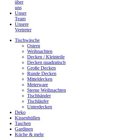
über
uns
Unser
Team
Unsere
Vertreter
Tischwäsche
Ostern
Weihnachten
Decken / Kleinteile
Decken quadratisch
Große Decken
Runde Decken
Mitteldecken
Meterware
Sterne Weihnachten
Tischbänder
Tischläufer
Unterdecken
Deko
Kissenhüllen
Taschen
Gardinen
Küche & mehr