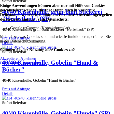
Sofort lieferbar
Einige Anwendungen können aber nur mit Hilfe von Cookies
gewährleistet werden, die Ihre Daten auch in unsichere
40/40 Kissenhülle, grün-bunt Stickerei
Drittstaaten weiterleiten könnten. Für diese Anwendungen gelten
"Herbstlaub" (SP)
deren Bestimmungen zum Datenschutz:
Google reCaptcha (Kontaktformular)
40/40 Kissenhülle, grün-bunt Stickerei "Herbstlaub" (SP)
Mehr dazu, was Cookies sind und wie sie funktionieren, erfahren Sie
Preis auf Anfrage
in der Datenschutzerklärung.
Details
Stimmen Sie der Nutzung aller Cookies zu?
Sofort lieferbar
Akzeptieren
Ablehnen
40/40 Kissenhülle, Gobelin "Hund &
Datenschutz
|
Impressum
Bücher"
40/40 Kissenhülle, Gobelin "Hund & Bücher"
Preis auf Anfrage
Details
Sofort lieferbar
40/40 Kissenhülle, Gobelin "Hunde" (SP)