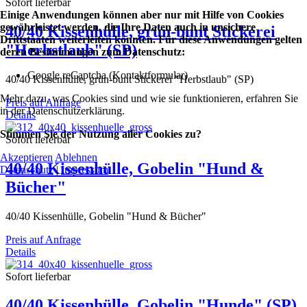
Sofort lieferbar
Einige Anwendungen können aber nur mit Hilfe von Cookies
gewährleistet werden, die Ihre Daten auch in unsichere
40/40 Kissenhülle, grün-bunt Stickerei
Drittstaaten weiterleiten könnten. Für diese Anwendungen gelten
"Herbstlaub" (SP)
deren Bestimmungen zum Datenschutz:
Google reCaptcha (Kontaktformular)
40/40 Kissenhülle, grün-bunt Stickerei "Herbstlaub" (SP)
Mehr dazu, was Cookies sind und wie sie funktionieren, erfahren Sie
Preis auf Anfrage
in der Datenschutzerklärung.
Details
Stimmen Sie der Nutzung aller Cookies zu?
Sofort lieferbar
Akzeptieren
Ablehnen
40/40 Kissenhülle, Gobelin "Hund &
Datenschutz
|
Impressum
Bücher"
40/40 Kissenhülle, Gobelin "Hund & Bücher"
Preis auf Anfrage
Details
Sofort lieferbar
40/40 Kissenhülle, Gobelin "Hunde" (SP)