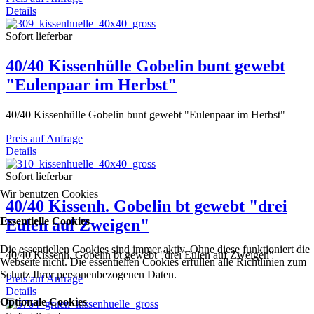
Details
Sofort lieferbar
40/40 Kissenhülle Gobelin bunt gewebt
"Eulenpaar im Herbst"
40/40 Kissenhülle Gobelin bunt gewebt "Eulenpaar im Herbst"
Preis auf Anfrage
Details
Sofort lieferbar
Wir benutzen Cookies
40/40 Kissenh. Gobelin bt gewebt "drei
Essentielle Cookies
Eulen auf Zweigen"
Die essentiellen Cookies sind immer aktiv. Ohne diese funktioniert die
40/40 Kissenh. Gobelin bt gewebt "drei Eulen auf Zweigen"
Webseite nicht. Die essentiellen Cookies erfüllen alle Richtlinien zum
Schutz Ihrer personenbezogenen Daten.
Preis auf Anfrage
Details
Optionale Cookies