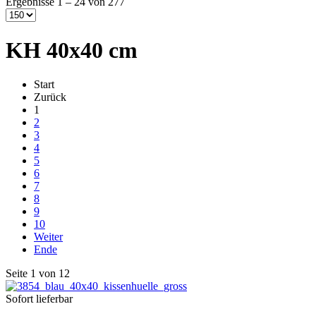
Ergebnisse 1 – 24 von 277
KH 40x40 cm
Start
Zurück
1
2
3
4
5
6
7
8
9
10
Weiter
Ende
Seite 1 von 12
Sofort lieferbar