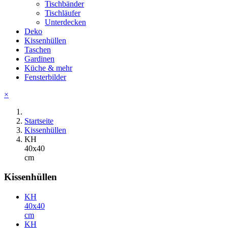
Tischbänder
Tischläufer
Unterdecken
Deko
Kissenhüllen
Taschen
Gardinen
Küche & mehr
Fensterbilder
×
Startseite
Kissenhüllen
KH
40x40
cm
Kissenhüllen
KH
40x40
cm
KH