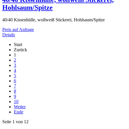
Hohlsaum/Spitze
40/40 Kissenhülle, wollweiß Stickerei, Hohlsaum/Spitze
Preis auf Anfrage
Details
Start
Zurück
1
2
3
4
5
6
7
8
9
10
Weiter
Ende
Seite 1 von 12