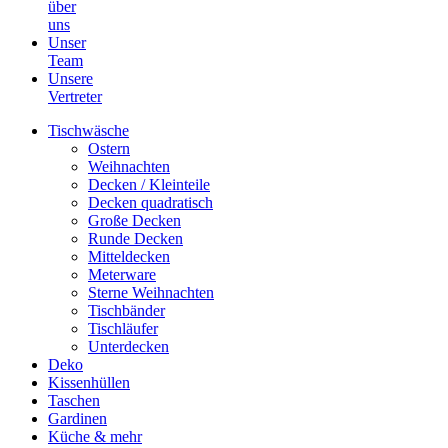
über
uns
Unser
Team
Unsere
Vertreter
Tischwäsche
Ostern
Weihnachten
Decken / Kleinteile
Decken quadratisch
Große Decken
Runde Decken
Mitteldecken
Meterware
Sterne Weihnachten
Tischbänder
Tischläufer
Unterdecken
Deko
Kissenhüllen
Taschen
Gardinen
Küche & mehr