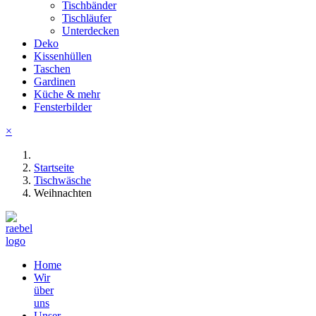
Tischbänder
Tischläufer
Unterdecken
Deko
Kissenhüllen
Taschen
Gardinen
Küche & mehr
Fensterbilder
×
Startseite
Tischwäsche
Weihnachten
Home
Wir
über
uns
Unser