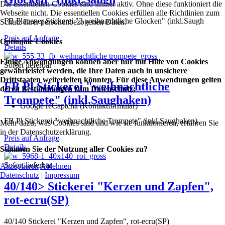
Die essentiellen Cookies sind immer aktiv. Ohne diese funktioniert die
Webseite nicht. Die essentiellen Cookies erfüllen alle Richtlinien zum
FB Plauener Stickerei "3 weihnachtliche Glocken" (inkl.Saugh
Schutz Ihrer personenbezogenen Daten.
Preis auf Anfrage
Optionale Cookies
Details
Einige Anwendungen können aber nur mit Hilfe von Cookies
Sofort lieferbar
gewährleistet werden, die Ihre Daten auch in unsichere
Drittstaaten weiterleiten könnten. Für diese Anwendungen gelten
FB Pl Stickerei "weihnachtliche
deren Bestimmungen zum Datenschutz:
Trompete" (inkl.Saughaken)
Google reCaptcha (Kontaktformular)
FB Pl Stickerei "weihnachtliche Trompete" (inkl.Saughaken)
Mehr dazu, was Cookies sind und wie sie funktionieren, erfahren Sie
in der Datenschutzerklärung.
Preis auf Anfrage
Details
Stimmen Sie der Nutzung aller Cookies zu?
Sofort lieferbar
Akzeptieren
Ablehnen
Datenschutz
|
Impressum
40/140> Stickerei "Kerzen und Zapfen",
rot-ecru(SP)
40/140 Stickerei "Kerzen und Zapfen", rot-ecru(SP)