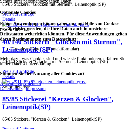
Schutz Ihrer personenbezogenen Daten.
85/85 Stickerei "Glocken mit Sternen", Leinenoptik (SP)
Optionale Cookies
Preis auf Anfrage
Details
Einige Anwendungen können aber nur mit Hilfe von Cookies
gewährleistet werden, die Ihre Daten auch in unsichere
Sofort lieferbar
Drittstaaten weiterleiten könnten. Für diese Anwendungen gelten
deren Bestimmungen zum Datenschutz:
40/140 Stickerei "Glocken mit Sternen",
Leinenoptik (SP)
Google reCaptcha (Kontaktformular)
Mehr dazu, was Cookies sind und wie sie funktionieren, erfahren Sie
40/140 Stickerei "Glocken mit Sternen", Leinenoptik (SP)
in der Datenschutzerklärung.
Preis auf Anfrage
Stimmen Sie der Nutzung aller Cookies zu?
Details
Akzeptieren
Ablehnen
Sofort lieferbar
Datenschutz
|
Impressum
85/85 Stickerei "Kerzen & Glocken",
Leinenoptik(SP)
85/85 Stickerei "Kerzen & Glocken", Leinenoptik(SP)
Preis auf Anfrage