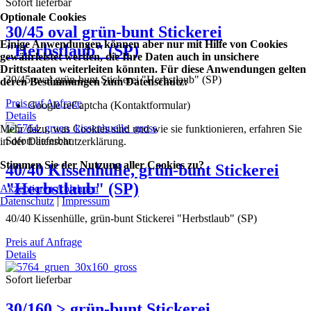
Sofort lieferbar
Optionale Cookies
30/45 oval grün-bunt Stickerei
Einige Anwendungen können aber nur mit Hilfe von Cookies
"Herbstlaub" (SP)
gewährleistet werden, die Ihre Daten auch in unsichere
Drittstaaten weiterleiten könnten. Für diese Anwendungen gelten
30/45 oval grün-bunt Stickerei "Herbstlaub" (SP)
deren Bestimmungen zum Datenschutz:
Preis auf Anfrage
Google reCaptcha (Kontaktformular)
Details
Mehr dazu, was Cookies sind und wie sie funktionieren, erfahren Sie
Sofort lieferbar
in der Datenschutzerklärung.
Stimmen Sie der Nutzung aller Cookies zu?
40/40 Kissenhülle, grün-bunt Stickerei
"Herbstlaub" (SP)
Akzeptieren
Ablehnen
Datenschutz
|
Impressum
40/40 Kissenhülle, grün-bunt Stickerei "Herbstlaub" (SP)
Preis auf Anfrage
Details
Sofort lieferbar
30/160 > grün-bunt Stickerei