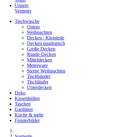
Unsere
Vertreter
Tischwäsche
Ostern
Weihnachten
Decken / Kleinteile
Decken quadratisch
Große Decken
Runde Decken
Mitteldecken
Meterware
Sterne Weihnachten
Tischbänder
Tischläufer
Unterdecken
Deko
Kissenhüllen
Taschen
Gardinen
Küche & mehr
Fensterbilder
Startseite