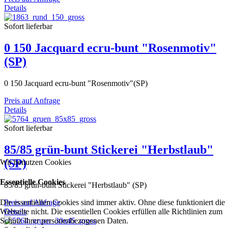
Details
Sofort lieferbar
0 150 Jacquard ecru-bunt "Rosenmotiv"
(SP)
0 150 Jacquard ecru-bunt "Rosenmotiv"(SP)
Preis auf Anfrage
Details
Sofort lieferbar
85/85 grün-bunt Stickerei "Herbstlaub"
(SP)
Wir benutzen Cookies
Essentielle Cookies
85/85 grün-bunt Stickerei "Herbstlaub" (SP)
Die essentiellen Cookies sind immer aktiv. Ohne diese funktioniert die
Preis auf Anfrage
Webseite nicht. Die essentiellen Cookies erfüllen alle Richtlinien zum
Details
Schutz Ihrer personenbezogenen Daten.