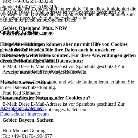
Fax: +49-(0)2551-833258
Funk: +49-(0)171-5188719
Die essentiellen Cookies sind immer aktiv. Ohne diese funktioniert die
E-Mail:
Diese E-Mail-Adresse ist vor Spambots geschützt! Zur
Webseite nicht. Die essentiellen Cookies erfüllen alle Richtlinien zum
Anzeige muss JavaScript eingeschaltet sein.
Schutz Ihrer personenbezogenen Daten.
Gebiet: Rheinland-Pfalz, NRW
Optionale Cookies
Postleitzahl 40000-48999
Einige Anwendungen können aber nur mit Hilfe von Cookies
Herr Mike Hörchens
gewährleistet werden, die Ihre Daten auch in unsichere
Tel: +49-(0)2162-51208
Drittstaaten weiterleiten könnten. Für diese Anwendungen gelten
Fax: +49-(0)2162-42436
deren Bestimmungen zum Datenschutz:
Funk: +49-(0)179-6991851
E-Mail:
Diese E-Mail-Adresse ist vor Spambots geschützt! Zur
Google reCaptcha (Kontaktformular)
Anzeige muss JavaScript eingeschaltet sein.
Mehr dazu, was Cookies sind und wie sie funktionieren, erfahren Sie
Gebiet: Sachsen-Anhalt
in der Datenschutzerklärung.
Frau Kati Kißhauer
Stimmen Sie der Nutzung aller Cookies zu?
Funk: +49-(0)173-3801982
E-Mail:
Diese E-Mail-Adresse ist vor Spambots geschützt! Zur
Akzeptieren
Ablehnen
Anzeige muss JavaScript eingeschaltet sein.
Datenschutz
|
Impressum
Gebiet: Bayern, Sachsen
Herr Michael Gehring
Tel: +49-(0)170-1904677