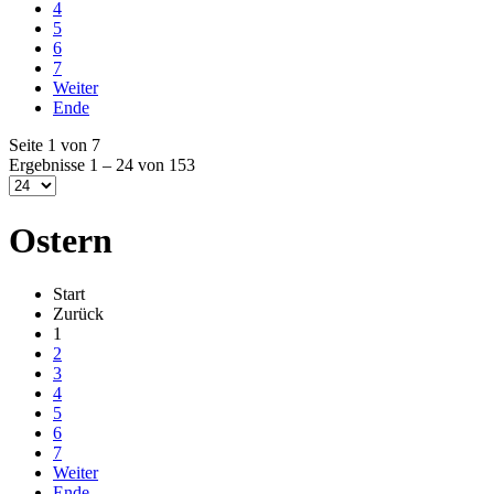
4
5
6
7
Weiter
Ende
Seite 1 von 7
Ergebnisse 1 – 24 von 153
Ostern
Start
Zurück
1
2
3
4
5
6
7
Weiter
Ende