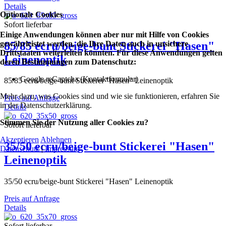
Details
Optionale Cookies
Sofort lieferbar
Einige Anwendungen können aber nur mit Hilfe von Cookies
gewährleistet werden, die Ihre Daten auch in unsichere
85/85 ecru/beige-bunt Stickerei "Hasen"
Drittstaaten weiterleiten könnten. Für diese Anwendungen gelten
Leinenoptik
deren Bestimmungen zum Datenschutz:
Google reCaptcha (Kontaktformular)
85/85 ecru/beige-bunt Stickerei "Hasen" Leinenoptik
Mehr dazu, was Cookies sind und wie sie funktionieren, erfahren Sie
Preis auf Anfrage
in der Datenschutzerklärung.
Details
Stimmen Sie der Nutzung aller Cookies zu?
Sofort lieferbar
Akzeptieren
Ablehnen
35/50 ecru/beige-bunt Stickerei "Hasen"
Datenschutz
|
Impressum
Leinenoptik
35/50 ecru/beige-bunt Stickerei "Hasen" Leinenoptik
Preis auf Anfrage
Details
Sofort lieferbar