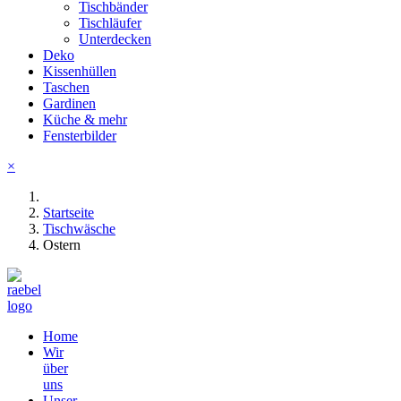
Tischbänder
Tischläufer
Unterdecken
Deko
Kissenhüllen
Taschen
Gardinen
Küche & mehr
Fensterbilder
×
Startseite
Tischwäsche
Ostern
Home
Wir
über
uns
Unser