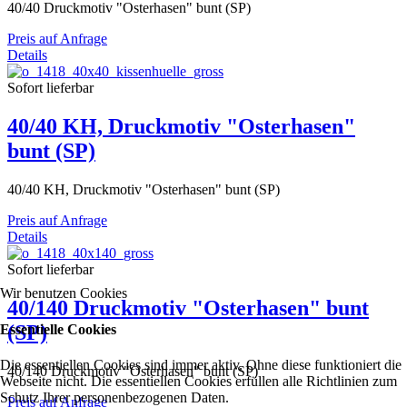
40/40 Druckmotiv "Osterhasen" bunt (SP)
Preis auf Anfrage
Details
Sofort lieferbar
40/40 KH, Druckmotiv "Osterhasen"
bunt (SP)
40/40 KH, Druckmotiv "Osterhasen" bunt (SP)
Preis auf Anfrage
Details
Sofort lieferbar
Wir benutzen Cookies
40/140 Druckmotiv "Osterhasen" bunt
(SP)
Essentielle Cookies
Die essentiellen Cookies sind immer aktiv. Ohne diese funktioniert die
40/140 Druckmotiv "Osterhasen" bunt (SP)
Webseite nicht. Die essentiellen Cookies erfüllen alle Richtlinien zum
Schutz Ihrer personenbezogenen Daten.
Preis auf Anfrage