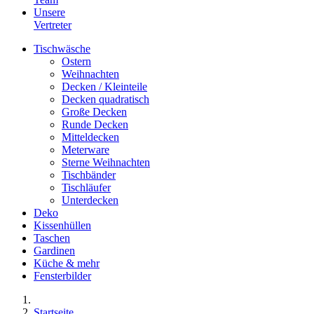
Unsere
Vertreter
Tischwäsche
Ostern
Weihnachten
Decken / Kleinteile
Decken quadratisch
Große Decken
Runde Decken
Mitteldecken
Meterware
Sterne Weihnachten
Tischbänder
Tischläufer
Unterdecken
Deko
Kissenhüllen
Taschen
Gardinen
Küche & mehr
Fensterbilder
Startseite