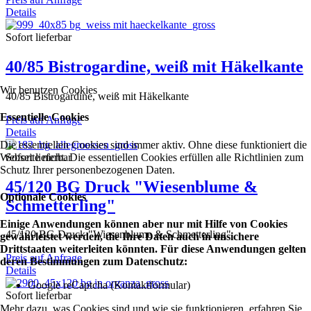
Details
Sofort lieferbar
40/85 Bistrogardine, weiß mit Häkelkante
Wir benutzen Cookies
40/85 Bistrogardine, weiß mit Häkelkante
Essentielle Cookies
Preis auf Anfrage
Details
Die essentiellen Cookies sind immer aktiv. Ohne diese funktioniert die
Webseite nicht. Die essentiellen Cookies erfüllen alle Richtlinien zum
Sofort lieferbar
Schutz Ihrer personenbezogenen Daten.
45/120 BG Druck "Wiesenblume &
Optionale Cookies
Schmetterling"
Einige Anwendungen können aber nur mit Hilfe von Cookies
45/120 BG Druck "Wiesenblume & Schmetterling"
gewährleistet werden, die Ihre Daten auch in unsichere
Drittstaaten weiterleiten könnten. Für diese Anwendungen gelten
Preis auf Anfrage
deren Bestimmungen zum Datenschutz:
Details
Google reCaptcha (Kontaktformular)
Sofort lieferbar
Mehr dazu, was Cookies sind und wie sie funktionieren, erfahren Sie