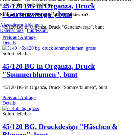
in der Datenschutzerklärung.
45/120 BG in Organza, Druck
"Gartenzwerge", bunt
Stimmen Sie der Nutzung aller Cookies zu?
Akzeptieren
Ablehnen
45/120 BG in Organza, Druck "Gartenzwerge", bunt
Datenschutz
|
Impressum
Preis auf Anfrage
Details
Sofort lieferbar
45/120 BG in Organza, Druck
"Sommerblumen", bunt
45/120 BG in Organza, Druck "Sommerblumen", bunt
Preis auf Anfrage
Details
Sofort lieferbar
45/120 BG, Druckdesign "Häschen &
Blumen", bunt