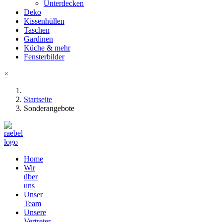
Unterdecken
Deko
Kissenhüllen
Taschen
Gardinen
Küche & mehr
Fensterbilder
×
Startseite
Sonderangebote
Home
Wir
über
uns
Unser
Team
Unsere
Vertreter