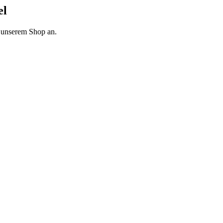
el
n unserem Shop an.