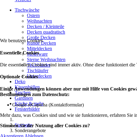
Tischwäsche
Ostern
Weihnachten
Decken / Kleinteile
Decken quadratisch
Große Decken
Wir benutzen Cookies
Runde Decken
Mitteldecken
Essentielle Cookies
Meterware
Sterne Weihnachten
Die essentiellen Cookies sind immer aktiv. Ohne diese funktioniert die
Tischbänder
Tischläufer
Unterdecken
Optionale Cookies
Deko
Kissenhüllen
Einige Anwendungen können aber nur mit Hilfe von Cookies gewähr
Taschen
Bestimmungen zum Datenschutz:
Gardinen
Küche & mehr
Google reCaptcha (Kontaktformular)
Fensterbilder
Mehr dazu, was Cookies sind und wie sie funktionieren, erfahren Sie i
Startseite
Stimmen Sie der Nutzung aller Cookies zu?
Sonderangebote
Akzeptieren
Ablehnen