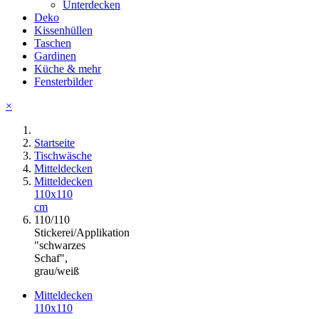
Unterdecken
Deko
Kissenhüllen
Taschen
Gardinen
Küche & mehr
Fensterbilder
×
Startseite
Tischwäsche
Mitteldecken
Mitteldecken
110x110
cm
110/110
Stickerei/Applikation
"schwarzes
Schaf",
grau/weiß
Mitteldecken
110x110