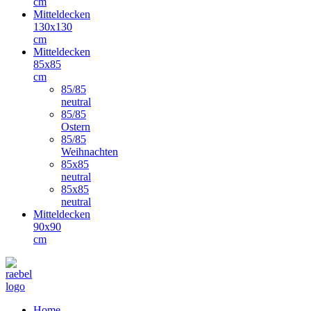
cm
Mitteldecken
130x130
cm
Mitteldecken
85x85
cm
85/85
neutral
85/85
Ostern
85/85
Weihnachten
85x85
neutral
85x85
neutral
Mitteldecken
90x90
cm
Home