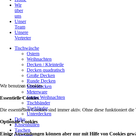
Wir
über
uns
Unser
Team
Unsere
Vertreter
Tischwäsche
Ostern
Weihnachten
Decken / Kleinteile
Decken quadratisch
Große Decken
Runde Decken
Wir benutzen Cookies
Mitteldecken
Meterware
Sterne Weihnachten
Essentielle Cookies
Tischbänder
Tischläufer
Die essentiellen Cookies sind immer aktiv. Ohne diese funktioniert die
Unterdecken
Deko
Optionale Cookies
Kissenhüllen
Taschen
Einige Anwendungen können aber nur mit Hilfe von Cookies gewähr
Gardinen