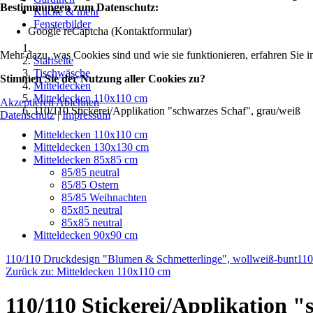
Bestimmungen zum Datenschutz:
Küche & mehr
Fensterbilder
Google reCaptcha (Kontaktformular)
Mehr dazu, was Cookies sind und wie sie funktionieren, erfahren Sie i
Startseite
Tischwäsche
Stimmen Sie der Nutzung aller Cookies zu?
Mitteldecken
Mitteldecken 110x110 cm
Akzeptieren
Ablehnen
110/110 Stickerei/Applikation "schwarzes Schaf", grau/weiß
Datenschutz
|
Impressum
Mitteldecken 110x110 cm
Mitteldecken 130x130 cm
Mitteldecken 85x85 cm
85/85 neutral
85/85 Ostern
85/85 Weihnachten
85x85 neutral
85x85 neutral
Mitteldecken 90x90 cm
110/110 Druckdesign "Blumen & Schmetterlinge", wollweiß-bunt
110
Zurück zu: Mitteldecken 110x110 cm
110/110 Stickerei/Applikation "