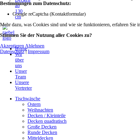
Bestimmungen zum Datenschutz:
ab
130
Google reCaptcha (Kontaktformular)
cm
Mehr dazu, was Cookies sind und wie sie funktionieren, erfahren Sie i
Stimmen Sie der Nutzung aller Cookies zu?
Akzeptieren
Ablehnen
Home
Datenschutz
|
Impressum
Wir
über
uns
Unser
Team
Unsere
Vertreter
Tischwäsche
Ostern
Weihnachten
Decken / Kleinteile
Decken quadratisch
Große Decken
Runde Decken
Mitteldecken