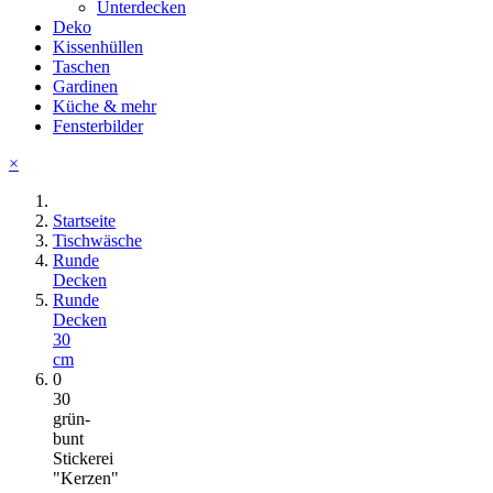
Unterdecken
Deko
Kissenhüllen
Taschen
Gardinen
Küche & mehr
Fensterbilder
×
Startseite
Tischwäsche
Runde
Decken
Runde
Decken
30
cm
0
30
grün-
bunt
Stickerei
"Kerzen"