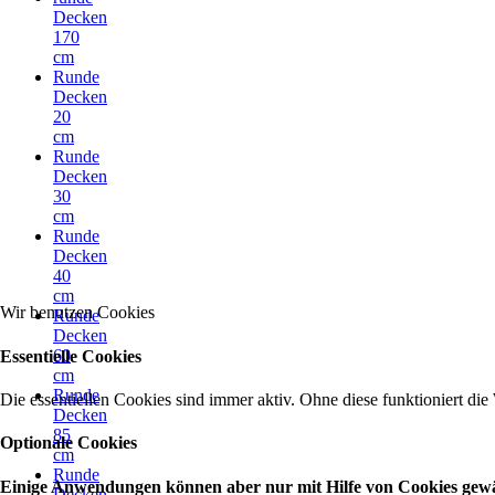
Decken
170
cm
Runde
Decken
20
cm
Runde
Decken
30
cm
Runde
Decken
40
cm
Wir benutzen Cookies
Runde
Decken
60
Essentielle Cookies
cm
Runde
Die essentiellen Cookies sind immer aktiv. Ohne diese funktioniert die
Decken
85
Optionale Cookies
cm
Runde
Einige Anwendungen können aber nur mit Hilfe von Cookies gewähr
Decken