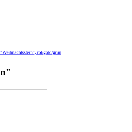
 "Weihnachtsstern", rot/gold/grün
en"