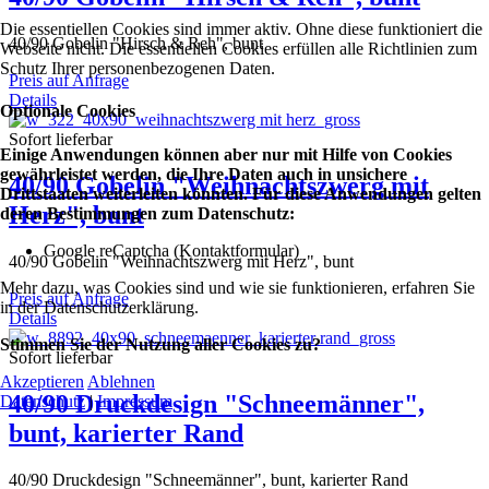
Die essentiellen Cookies sind immer aktiv. Ohne diese funktioniert die
40/90 Gobelin "Hirsch & Reh", bunt
Webseite nicht. Die essentiellen Cookies erfüllen alle Richtlinien zum
Schutz Ihrer personenbezogenen Daten.
Preis auf Anfrage
Details
Optionale Cookies
Sofort lieferbar
Einige Anwendungen können aber nur mit Hilfe von Cookies
gewährleistet werden, die Ihre Daten auch in unsichere
40/90 Gobelin "Weihnachtszwerg mit
Drittstaaten weiterleiten könnten. Für diese Anwendungen gelten
Herz", bunt
deren Bestimmungen zum Datenschutz:
Google reCaptcha (Kontaktformular)
40/90 Gobelin "Weihnachtszwerg mit Herz", bunt
Mehr dazu, was Cookies sind und wie sie funktionieren, erfahren Sie
Preis auf Anfrage
in der Datenschutzerklärung.
Details
Stimmen Sie der Nutzung aller Cookies zu?
Sofort lieferbar
Akzeptieren
Ablehnen
40/90 Druckdesign "Schneemänner",
Datenschutz
|
Impressum
bunt, karierter Rand
40/90 Druckdesign "Schneemänner", bunt, karierter Rand