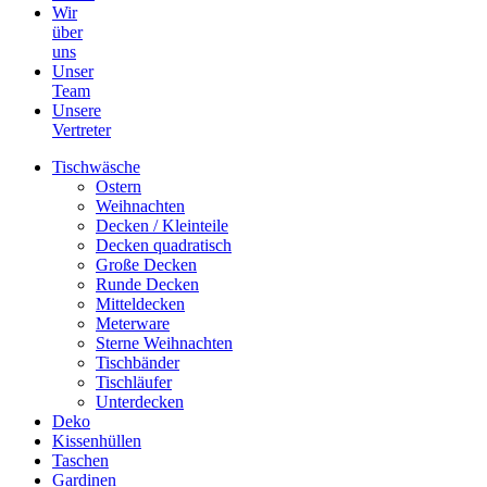
Wir
über
uns
Unser
Team
Unsere
Vertreter
Tischwäsche
Ostern
Weihnachten
Decken / Kleinteile
Decken quadratisch
Große Decken
Runde Decken
Mitteldecken
Meterware
Sterne Weihnachten
Tischbänder
Tischläufer
Unterdecken
Deko
Kissenhüllen
Taschen
Gardinen