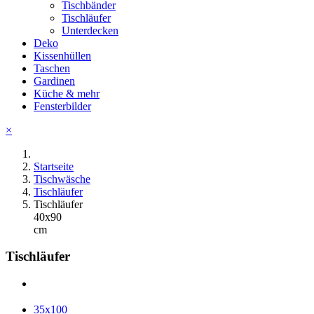
Tischbänder
Tischläufer
Unterdecken
Deko
Kissenhüllen
Taschen
Gardinen
Küche & mehr
Fensterbilder
×
Startseite
Tischwäsche
Tischläufer
Tischläufer
40x90
cm
Tischläufer
35x100