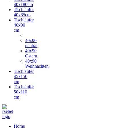
40x180cm
Tischläufer
40x85cm
Tischläufer
40x90
cm
40x90
neutral
40x90
Ostern
40x90
Weihnachten
Tischläufer
45x150
cm
Tischläufer
50x110
cm
Home