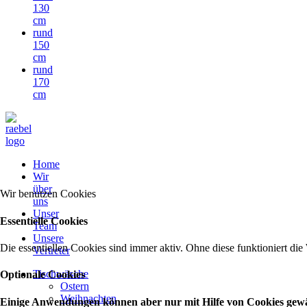
130
cm
rund
150
cm
rund
170
cm
Home
Wir
über
Wir benutzen Cookies
uns
Unser
Essentielle Cookies
Team
Unsere
Die essentiellen Cookies sind immer aktiv. Ohne diese funktioniert die
Vertreter
Tischwäsche
Optionale Cookies
Ostern
Weihnachten
Einige Anwendungen können aber nur mit Hilfe von Cookies gewähr