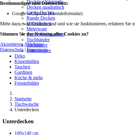
Decken / Kleinteile
Bestimmungen zum Datenschutz:
Decken quadratisch
Große Decken
Google reCaptcha (Kontaktformular)
Runde Decken
Mitteldecken
Mehr dazu, was Cookies sind und wie sie funktionieren, erfahren Sie i
Meterware
Stimmen Sie der Nutzung aller Cookies zu?
Sterne Weihnachten
Tischbänder
Akzeptieren
Ablehnen
Tischläufer
Datenschutz
|
Impressum
Unterdecken
Deko
Kissenhüllen
Taschen
Gardinen
Küche & mehr
Fensterbilder
Startseite
Tischwäsche
Unterdecken
Unterdecken
100x140 cm