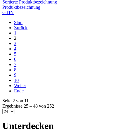
Sortierte Produktbezeichnung
Produktbezeichnung
GTIN
Start
Zurück
1
2
3
4
5
6
7
8
9
10
Weiter
Ende
Seite 2 von 11
Ergebnisse 25 – 48 von 252
Unterdecken