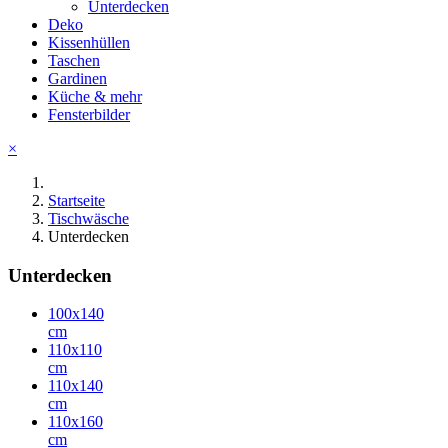
Unterdecken
Deko
Kissenhüllen
Taschen
Gardinen
Küche & mehr
Fensterbilder
×
Startseite
Tischwäsche
Unterdecken
Unterdecken
100x140
cm
110x110
cm
110x140
cm
110x160
cm