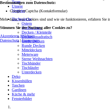
Team
Bestimmungen zum Datenschutz:
Unsere
Vertreter
Google reCaptcha (Kontaktformular)
Tischwäsche
Mehr dazu, was Cookies sind und wie sie funktionieren, erfahren Sie i
Ostern
Stimmen Sie der Nutzung aller Cookies zu?
Weihnachten
Decken / Kleinteile
Akzeptieren
Ablehnen
Decken quadratisch
Datenschutz
|
Impressum
Große Decken
Runde Decken
Mitteldecken
Meterware
Sterne Weihnachten
Tischbänder
Tischläufer
Unterdecken
Deko
Kissenhüllen
Taschen
Gardinen
Küche & mehr
Fensterbilder