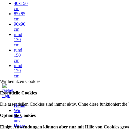
40x150
cm
85x85
cm
90x90
cm
rund
130
cm
rund
150
cm
rund
170
cm
Wir benutzen Cookies
Essentielle Cookies
Die essentiellen Cookies sind immer aktiv. Ohne diese funktioniert die
Home
Wir
Optionale Cookies
über
uns
Unser
Einige Anwendungen können aber nur mit Hilfe von Cookies gewähr