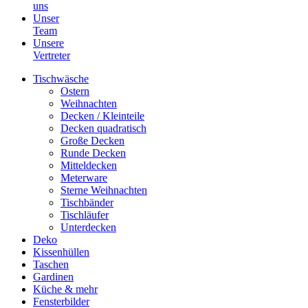
uns
Unser
Team
Unsere
Vertreter
Tischwäsche
Ostern
Weihnachten
Decken / Kleinteile
Decken quadratisch
Große Decken
Runde Decken
Mitteldecken
Meterware
Sterne Weihnachten
Tischbänder
Tischläufer
Unterdecken
Deko
Kissenhüllen
Taschen
Gardinen
Küche & mehr
Fensterbilder