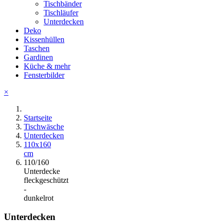
Tischbänder
Tischläufer
Unterdecken
Deko
Kissenhüllen
Taschen
Gardinen
Küche & mehr
Fensterbilder
×
Startseite
Tischwäsche
Unterdecken
110x160
cm
110/160
Unterdecke
fleckgeschützt
-
dunkelrot
Unterdecken