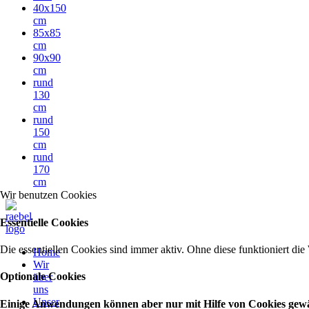
40x150
cm
85x85
cm
90x90
cm
rund
130
cm
rund
150
cm
rund
170
cm
Wir benutzen Cookies
Essentielle Cookies
Die essentiellen Cookies sind immer aktiv. Ohne diese funktioniert die
Home
Wir
Optionale Cookies
über
uns
Unser
Einige Anwendungen können aber nur mit Hilfe von Cookies gewähr