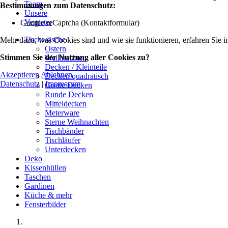
Team
Bestimmungen zum Datenschutz:
Unsere
Vertreter
Google reCaptcha (Kontaktformular)
Tischwäsche
Mehr dazu, was Cookies sind und wie sie funktionieren, erfahren Sie i
Ostern
Stimmen Sie der Nutzung aller Cookies zu?
Weihnachten
Decken / Kleinteile
Akzeptieren
Ablehnen
Decken quadratisch
Datenschutz
|
Impressum
Große Decken
Runde Decken
Mitteldecken
Meterware
Sterne Weihnachten
Tischbänder
Tischläufer
Unterdecken
Deko
Kissenhüllen
Taschen
Gardinen
Küche & mehr
Fensterbilder