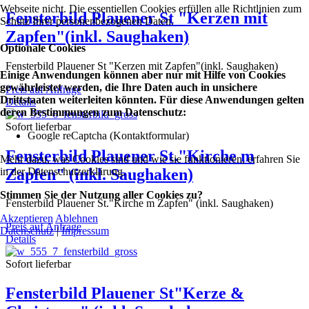
Webseite nicht. Die essentiellen Cookies erfüllen alle Richtlinien zum
Fensterbild Plauener St "Kerzen mit
Schutz Ihrer personenbezogenen Daten.
Zapfen"(inkl. Saughaken)
Optionale Cookies
Fensterbild Plauener St "Kerzen mit Zapfen"(inkl. Saughaken)
Einige Anwendungen können aber nur mit Hilfe von Cookies
gewährleistet werden, die Ihre Daten auch in unsichere
Preis auf Anfrage
Drittstaaten weiterleiten könnten. Für diese Anwendungen gelten
Details
deren Bestimmungen zum Datenschutz:
Sofort lieferbar
Google reCaptcha (Kontaktformular)
Fensterbild Plauener St."Kirche m
Mehr dazu, was Cookies sind und wie sie funktionieren, erfahren Sie
Zapfen" (inkl. Saughaken)
in der Datenschutzerklärung.
Stimmen Sie der Nutzung aller Cookies zu?
Fensterbild Plauener St."Kirche m Zapfen" (inkl. Saughaken)
Akzeptieren
Ablehnen
Preis auf Anfrage
Datenschutz
|
Impressum
Details
Sofort lieferbar
Fensterbild Plauener St"Kerze &