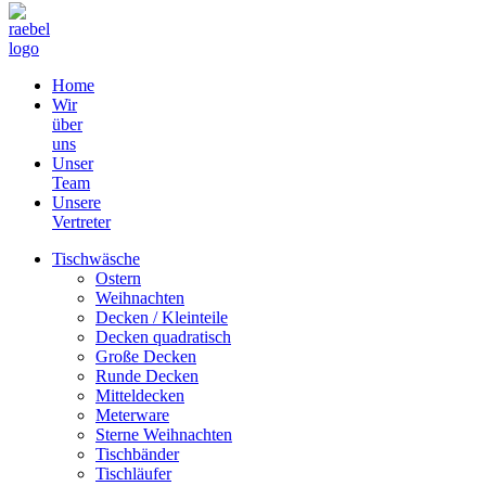
Home
Wir
über
uns
Unser
Team
Unsere
Vertreter
Tischwäsche
Ostern
Weihnachten
Decken / Kleinteile
Decken quadratisch
Große Decken
Runde Decken
Mitteldecken
Meterware
Sterne Weihnachten
Tischbänder
Tischläufer