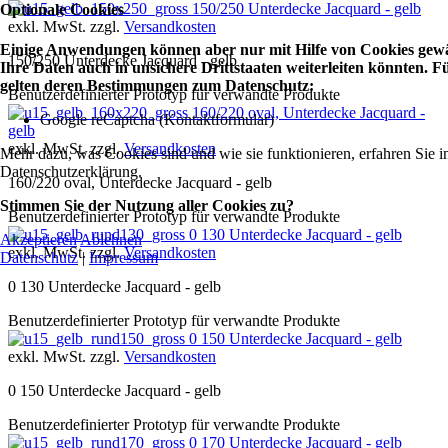
150/250 Unterdecke Jacquard - gelb
Optionale Cookies
exkl. MwSt. zzgl.
Versandkosten
Einige Anwendungen können aber nur mit Hilfe von Cookies gewäh
150/250 Unterdecke Jacquard - gelb
Ihre Daten auch in unsichere Drittstaaten weiterleiten könnten.
gelten deren Bestimmungen zum Datenschutz:
Benutzerdefinierter Prototyp für verwandte Produkte
160/220 oval, Unterdecke Jacquard -
Google reCaptcha (Kontaktformular)
gelb
exkl. MwSt. zzgl.
Versandkosten
Mehr dazu, was Cookies sind und wie sie funktionieren, erfahren Sie i
Datenschutzerklärung.
160/220 oval, Unterdecke Jacquard - gelb
Stimmen Sie der Nutzung aller Cookies zu?
Benutzerdefinierter Prototyp für verwandte Produkte
0 130 Unterdecke Jacquard - gelb
Akzeptieren
Ablehnen
exkl. MwSt. zzgl.
Versandkosten
Datenschutz
|
Impressum
0 130 Unterdecke Jacquard - gelb
Benutzerdefinierter Prototyp für verwandte Produkte
0 150 Unterdecke Jacquard - gelb
exkl. MwSt. zzgl.
Versandkosten
0 150 Unterdecke Jacquard - gelb
Benutzerdefinierter Prototyp für verwandte Produkte
0 170 Unterdecke Jacquard - gelb