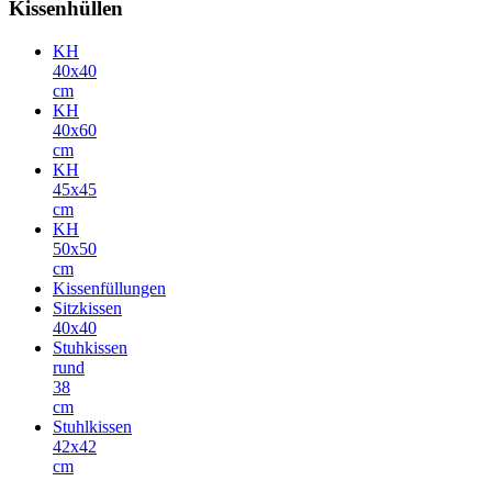
Kissenhüllen
KH
40x40
cm
KH
40x60
cm
KH
45x45
cm
KH
50x50
cm
Kissenfüllungen
Sitzkissen
40x40
Stuhkissen
rund
38
cm
Stuhlkissen
42x42
cm