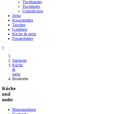
Tischbänder
Tischläufer
Unterdecken
Deko
Kissenhüllen
Taschen
Gardinen
Küche & mehr
Fensterbilder
×
Startseite
Küche
&
mehr
Brotkörbe
Küche
und
mehr
Bistrogardinen