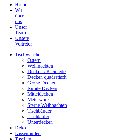
Home
Wir
über
uns
Unser
Team
Unsere
Vertreter
Tischwäsche
Ostern
Weihnachten
Decken / Kleinteile
Decken quadratisch
Große Decken
Runde Decken
Mitteldecken
Meterware
Sterne Weihnachten
Tischbänder
Tischläufer
Unterdecken
Deko
Kissenhüllen
Taschen