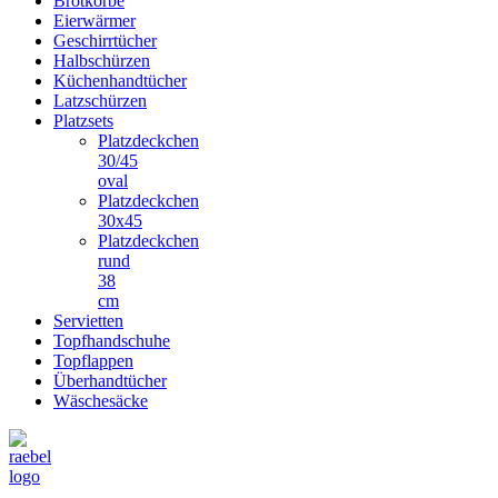
Brotkörbe
Eierwärmer
Geschirrtücher
Halbschürzen
Küchenhandtücher
Latzschürzen
Platzsets
Platzdeckchen
30/45
oval
Platzdeckchen
30x45
Platzdeckchen
rund
38
cm
Servietten
Topfhandschuhe
Topflappen
Überhandtücher
Wäschesäcke