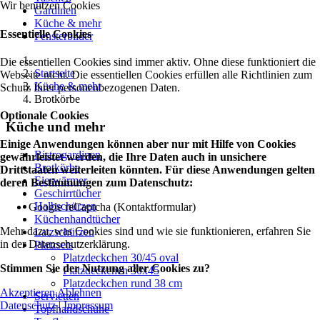
Wir benutzen Cookies
Gardinen
Küche & mehr
Essentielle Cookies
Fensterbilder
Die essentiellen Cookies sind immer aktiv. Ohne diese funktioniert die
Startseite
Webseite nicht. Die essentiellen Cookies erfüllen alle Richtlinien zum
Küche & mehr
Schutz Ihrer personenbezogenen Daten.
Brotkörbe
Optionale Cookies
Küche und mehr
Einige Anwendungen können aber nur mit Hilfe von Cookies
Bistrogardinen
gewährleistet werden, die Ihre Daten auch in unsichere
Brotkörbe
Drittstaaten weiterleiten könnten. Für diese Anwendungen gelten
Eierwärmer
deren Bestimmungen zum Datenschutz:
Geschirrtücher
Halbschürzen
Google reCaptcha (Kontaktformular)
Küchenhandtücher
Mehr dazu, was Cookies sind und wie sie funktionieren, erfahren Sie
Latzschürzen
in der Datenschutzerklärung.
Platzsets
Platzdeckchen 30/45 oval
Stimmen Sie der Nutzung aller Cookies zu?
Platzdeckchen 30x45
Platzdeckchen rund 38 cm
Akzeptieren
Ablehnen
Servietten
Datenschutz
|
Impressum
Topfhandschuhe